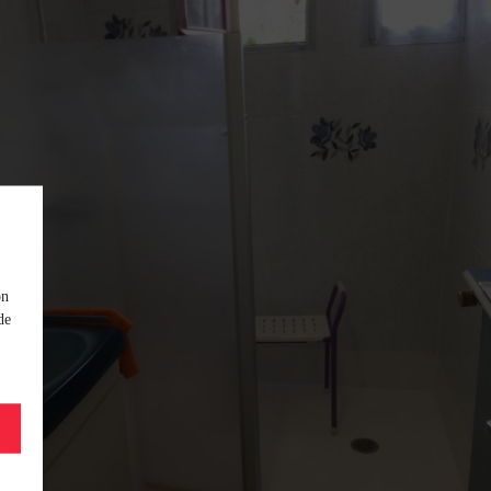
on
de