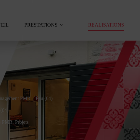
EIL
PRESTATIONS
REALISATIONS
agement PMR – Pau (64)
(64)
té PMR
,
Projets