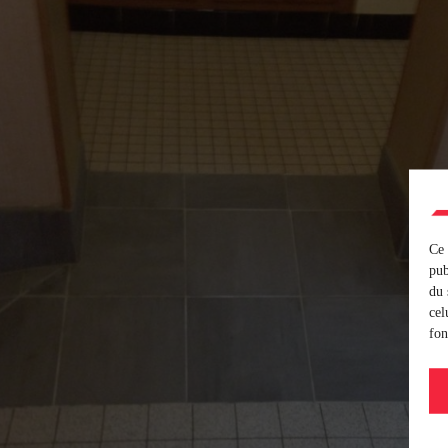
Ce 
pub
du 
cel
fon