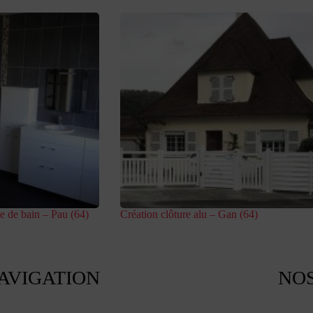
e de bain – Pau (64)
Création clôture alu – Gan (64)
AVIGATION
NOS