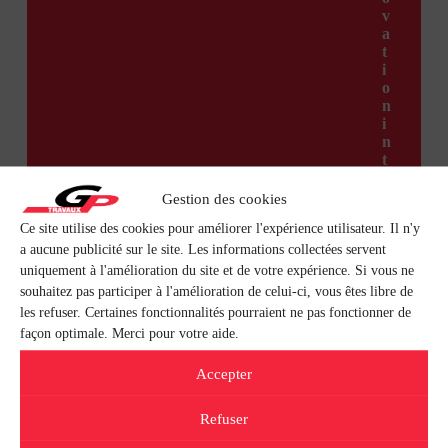
v
a
t
i
o
n
i
n
t
é
r
Gestion des cookies
i
Ce site utilise des cookies pour améliorer l'expérience utilisateur. Il n'y
e
u
a aucune publicité sur le site. Les informations collectées servent
r
uniquement à l'amélioration du site et de votre expérience. Si vous ne
e
souhaitez pas participer à l'amélioration de celui-ci, vous êtes libre de
d
les refuser. Certaines fonctionnalités pourraient ne pas fonctionner de
e
façon optimale. Merci pour votre aide.
s
a
Accepter
p
p
a
Refuser
r
t