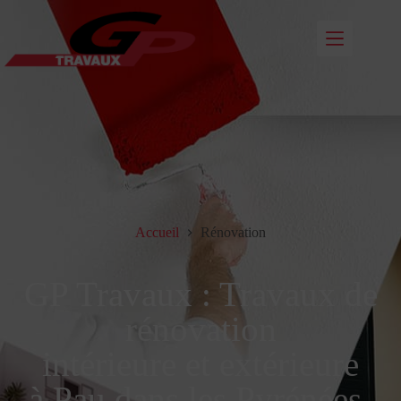
Accueil
Rénovation
GP Travaux : Travaux de
rénovation
intérieure et extérieure
à Pau dans les Pyrénées-