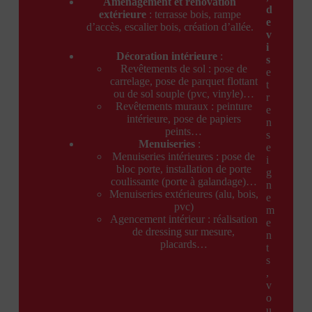
Aménagement et rénovation
d
extérieure
: terrasse bois, rampe
e
d’accès, escalier bois, création d’allée.
v
i
Décoration intérieure
:
s
Revêtements de sol : pose de
e
carrelage, pose de parquet flottant
t
ou de sol souple (pvc, vinyle)…
r
Revêtements muraux : peinture
e
intérieure, pose de papiers
n
peints…
s
Menuiseries
:
e
Menuiseries intérieures : pose de
i
bloc porte, installation de porte
g
coulissante (porte à galandage)…
n
Menuiseries extérieures (alu, bois,
e
pvc)
m
Agencement intérieur : réalisation
e
de dressing sur mesure,
n
placards…
t
s
,
v
o
u