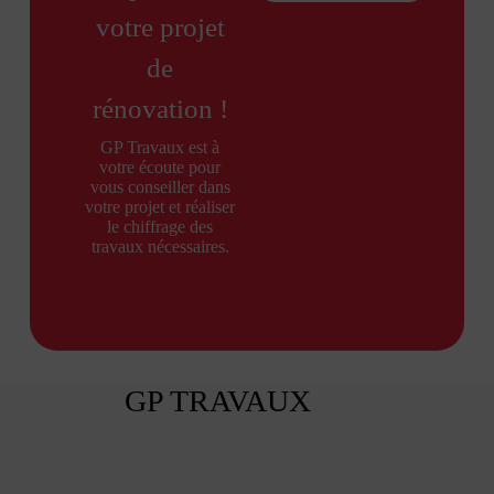
votre projet
de
rénovation !
GP Travaux est à
votre écoute pour
vous conseiller dans
votre projet et réaliser
le chiffrage des
travaux nécessaires.
GP TRAVAUX