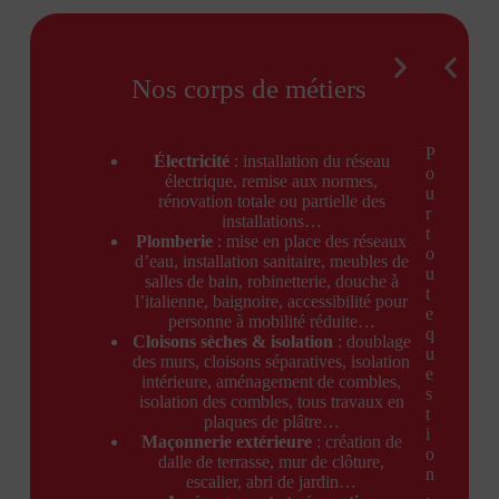
Nos corps de métiers
P
Électricité
: installation du réseau
o
électrique, remise aux normes,
u
rénovation totale ou partielle des
r
installations…
t
Plomberie
: mise en place des réseaux
o
d’eau, installation sanitaire, meubles de
u
salles de bain, robinetterie, douche à
t
l’italienne, baignoire, accessibilité pour
e
personne à mobilité réduite…
q
Cloisons sèches & isolation
: doublage
u
des murs, cloisons séparatives, isolation
e
intérieure, aménagement de combles,
s
isolation des combles, tous travaux en
t
plaques de plâtre…
i
Maçonnerie extérieure
: création de
o
dalle de terrasse, mur de clôture,
n
escalier, abri de jardin…
,