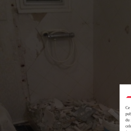
Ce 
pub
du 
cel