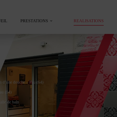
EIL
PRESTATIONS
REALISATIONS
n d’une douche – Pau (64)
au (64)
alle de bain