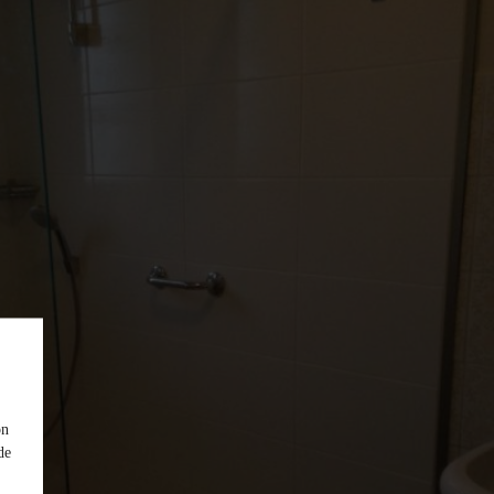
on
de